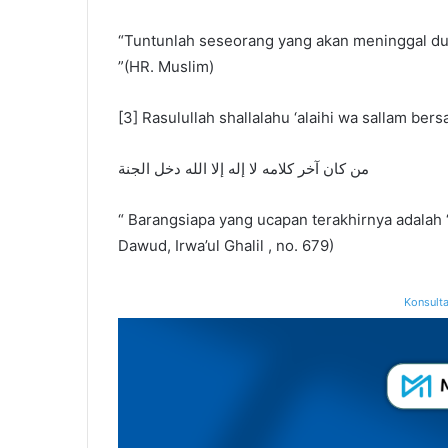
“Tuntunlah seseorang yang akan meninggal duni
”(HR. Muslim)
[3] Rasulullah shallalahu ‘alaihi wa sallam bers
ﻣﻦ ﻛﺎﻥ ﺁﺧﺮ ﻛﻼﻣﻪ ﻻ ﺇﻟﻪ ﺇﻻ ﺍﻟﻠﻪ ﺩﺧﻞ ﺍﻟﺠﻨﺔ
“ Barangsiapa yang ucapan terakhirnya adalah “
Dawud, Irwa’ul Ghalil , no. 679)
Konsulta