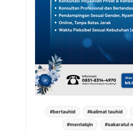
bertauhid
kalimat tauhid
mentalqin
sakaratul 