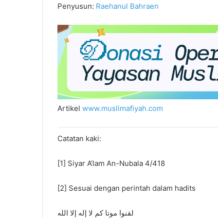
Penyusun:
Raehanul Bahraen
Artikel
www.muslimafiyah.com
Catatan kaki:
[1] Siyar A’lam An-Nubala 4/418
[2] Sesuai dengan perintah dalam hadits
ﻟﻘﻨﻮﺍ ﻣﻮﺗﺎ ﻛﻢ ﻻ ﺇﻟﻪ ﺇﻻ ﺍﻟﻠﻪ