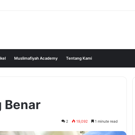
ikel
Muslimafiyah Academy
Tentang Kami
g Benar
2
19,092
1 minute read