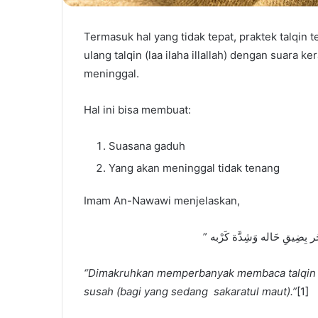
Termasuk hal yang tidak tepat, praktek talqin
ulang talqin (laa ilaha illallah) dengan suara 
meninggal.
Hal ini bisa membuat:
Suasana gaduh
Yang akan meninggal tidak tenang
Imam An-Nawawi menjelaskan,
” ﺠَﺮ ﺑِﻀِﻴﻖِ ﺣَﺎﻟﻪ ﻭَﺷِﺪَّﺓ ﻛَﺮْﺑﻪ
“Dimakruhkan memperbanyak membaca talqin s
susah (bagi yang sedang sakaratul maut).”
[1]