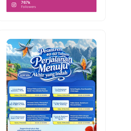
767k
Followers