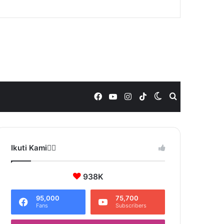
Facebook
YouTube
Instagram
TikTok
Switch
Search
skin
for
Ikuti Kami❤️‍🔥
938K
95,000
75,700
Fans
Subscribers