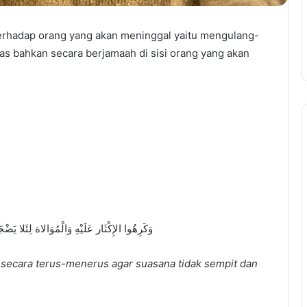
 terhadap orang yang akan meninggal yaitu mengulang-
keras bahkan secara berjamaah di sisi orang yang akan
ﻭَﻛَﺮِﻫُﻮﺍ ﺍﻹِﻛْﺜَﺎﺭ ﻋَﻠَﻴْﻪِ ﻭَﺍﻟْﻤُﻮَﺍﻻﺓ ﻟِﺌَﻼ ﻳَﻀْ
ecara terus-menerus agar suasana tidak sempit dan