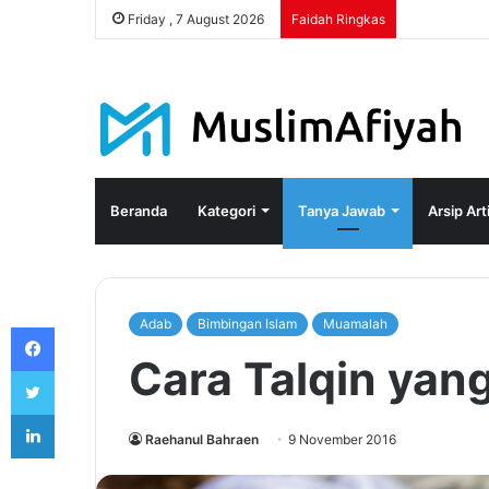
Friday , 7 August 2026
Faidah Ringkas
Beranda
Kategori
Tanya Jawab
Arsip Art
Adab
Bimbingan Islam
Muamalah
Facebook
Cara Talqin yan
Twitter
LinkedIn
Raehanul Bahraen
9 November 2016