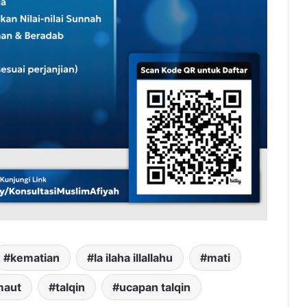
kematian
la ilaha illallahu
mati
maut
talqin
ucapan talqin