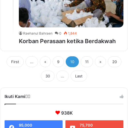
Raehanul Bahraen
0
1,844
Korban Perasaan ketika Berdakwah
First
...
«
9
10
11
»
20
30
...
Last
Ikuti Kami❤️‍🔥
938K
95,000
75,700