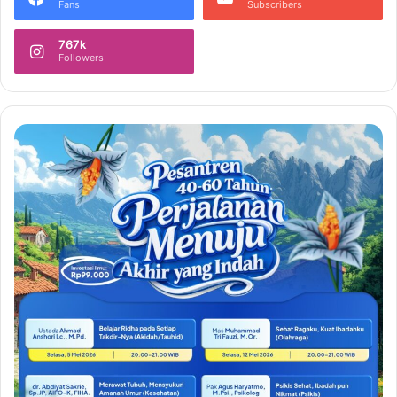
Fans
Subscribers
767k
Followers