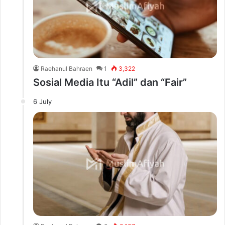
Raehanul Bahraen
1
3,322
Sosial Media Itu “Adil” dan “Fair”
6 July