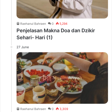
Raehanul Bahraen
0
5,294
Penjelasan Makna Doa dan Dzikir
Sehari- Hari (1)
27 June
Raehanul Bahraen
0
3,309