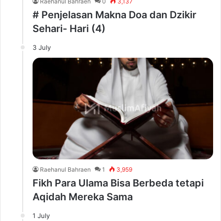
Raehanul Bahraen
0
3,137
# Penjelasan Makna Doa dan Dzikir
Sehari- Hari (4)
3 July
Raehanul Bahraen
1
3,959
Fikh Para Ulama Bisa Berbeda tetapi
Aqidah Mereka Sama
1 July