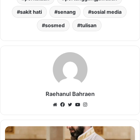
sakit hati
senang
sosial media
sosmed
tulisan
Raehanul Bahraen
Website
Facebook
Twitter
YouTube
Instagram