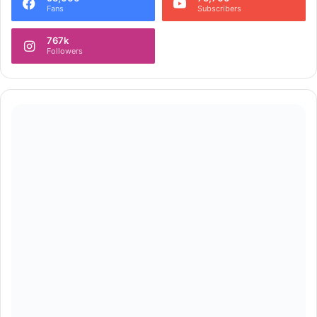
Fans
Subscribers
767k
Followers