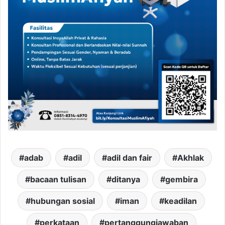
adab
adil
adil dan fair
Akhlak
bacaan tulisan
ditanya
gembira
hubungan sosial
iman
keadilan
perkataan
pertanggungjawaban