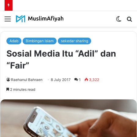
Menu
Switch
S
skin
fo
Adab
Bimbingan Islam
sekedar sharing
Sosial Media Itu “Adil” dan
“Fair”
Raehanul Bahraen
8 July 2017
1
3,322
2 minutes read