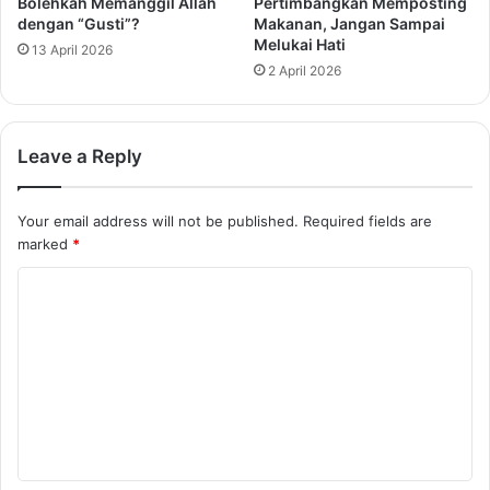
Bolehkah Memanggil Allah
Pertimbangkan Memposting
dengan “Gusti”?
Makanan, Jangan Sampai
Melukai Hati
13 April 2026
2 April 2026
Leave a Reply
Your email address will not be published.
Required fields are
marked
*
C
o
m
m
e
n
t