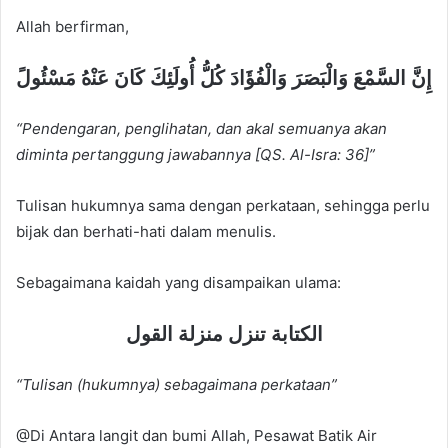
Allah berfirman,
ﺇِﻥَّ ﺍﻟﺴَّﻤْﻊَ ﻭَﺍﻟْﺒَﺼَﺮَ ﻭَﺍﻟْﻔُﺆَﺍﺩَ ﻛُﻞُّ ﺃُﻭﻟَﺌِﻚَ ﻛَﺎﻥَ ﻋَﻨْهُ ﻣَﺴْﺌُﻮﻝً
“Pendengaran, penglihatan, dan akal semuanya akan
diminta pertanggung jawabannya [QS. Al-Isra: 36]”
Tulisan hukumnya sama dengan perkataan, sehingga perlu
bijak dan berhati-hati dalam menulis.
Sebagaimana kaidah yang disampaikan ulama:
الكتابة تنزل منزلة القول
“Tulisan (hukumnya) sebagaimana perkataan”
@Di Antara langit dan bumi Allah, Pesawat Batik Air