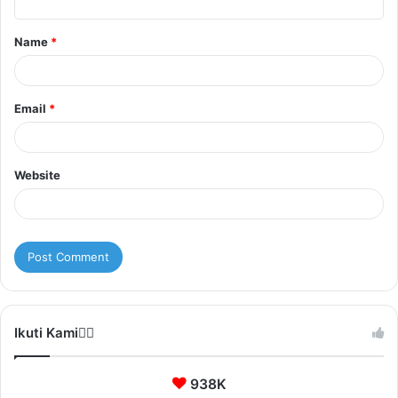
t
Name
*
*
Email
*
Website
Ikuti Kami❤️‍🔥
938K