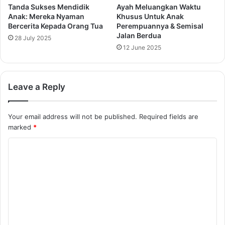
Tanda Sukses Mendidik
Ayah Meluangkan Waktu
Anak: Mereka Nyaman
Khusus Untuk Anak
Bercerita Kepada Orang Tua
Perempuannya & Semisal
Jalan Berdua
28 July 2025
12 June 2025
Leave a Reply
Your email address will not be published.
Required fields are
marked
*
C
o
m
m
e
n