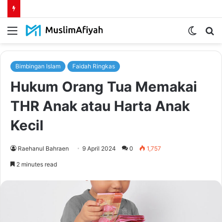
Menu
Switch
S
skin
fo
Bimbingan Islam
Faidah Ringkas
Hukum Orang Tua Memakai
THR Anak atau Harta Anak
Kecil
Raehanul Bahraen
9 April 2024
0
1,757
2 minutes read