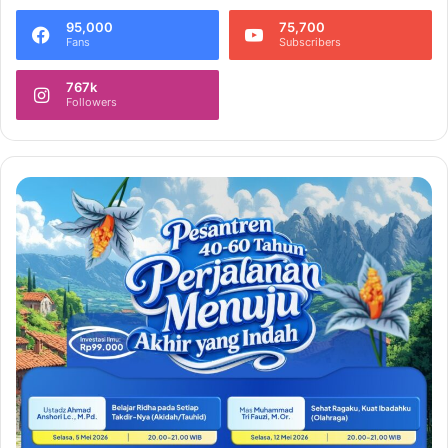
95,000
75,700
Fans
Subscribers
767k
Followers