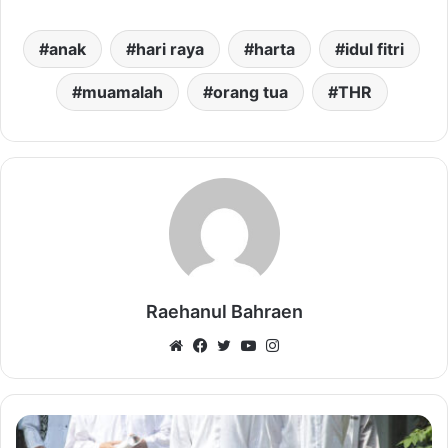
anak
hari raya
harta
idul fitri
muamalah
orang tua
THR
Raehanul Bahraen
Website
Facebook
Twitter
YouTube
Instagram