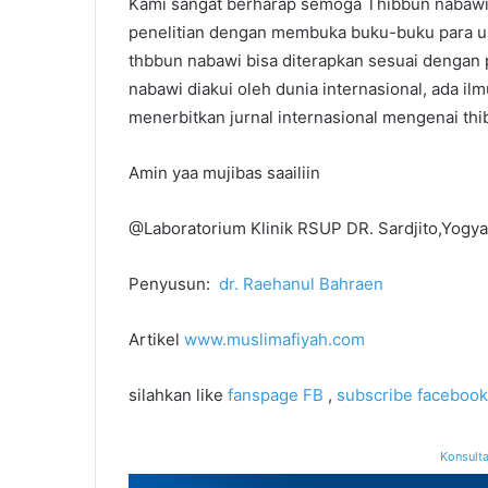
Kami sangat berharap semoga Thibbun nabaw
penelitian dengan membuka buku-buku para ula
thbbun nabawi bisa diterapkan sesuai dengan p
nabawi diakui oleh dunia internasional, ada i
menerbitkan jurnal internasional mengenai th
Amin yaa mujibas saailiin
@Laboratorium Klinik RSUP DR. Sardjito,Yogyak
Penyusun:
dr. Raehanul Bahraen
Artikel
www.muslimafiyah.com
silahkan like
fanspage FB
,
subscribe facebook
Konsulta