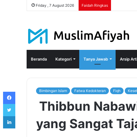
Friday , 7 August 2026
Faidah Ringkas
Beranda
Kategori
Tanya Jawab
Arsip Art
Bimbingan Islam
Fatwa Kedokteran
Fiqh
Kese
Facebook
Thibbun Nabawi
Twitter
LinkedIn
yang Sangat Ta