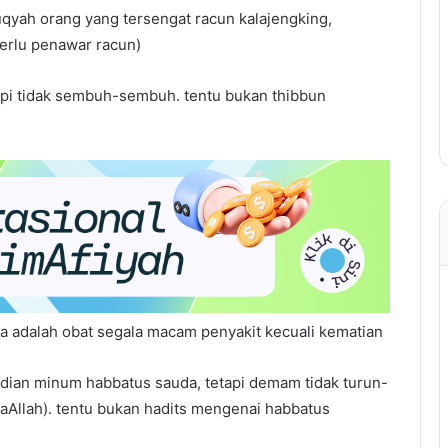
uqyah orang yang tersengat racun kalajengking,
erlu penawar racun)
tapi tidak sembuh-sembuh. tentu bukan thibbun
a adalah obat segala macam penyakit kecuali kematian
udian minum habbatus sauda, tetapi demam tidak turun-
syaAllah). tentu bukan hadits mengenai habbatus