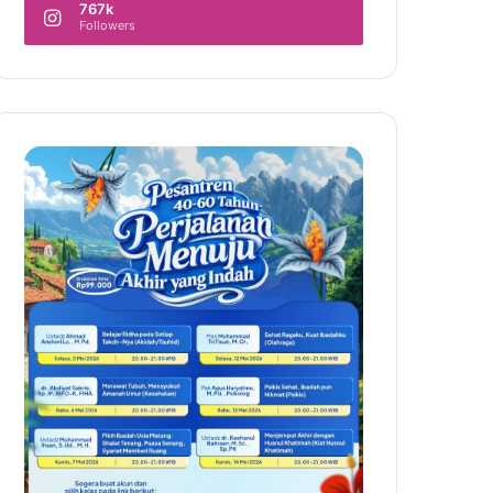
767k
Followers