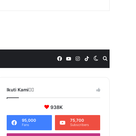
Facebook
YouTube
Instagram
TikTok
Switch
Search
skin
for
Ikuti Kami❤️‍🔥
938K
95,000
75,700
Fans
Subscribers