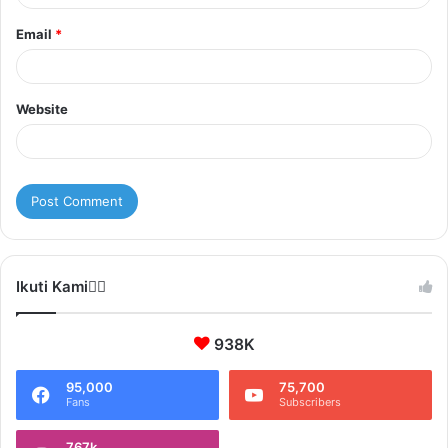
Email
*
Website
Ikuti Kami❤️‍🔥
938K
95,000
75,700
Fans
Subscribers
767k