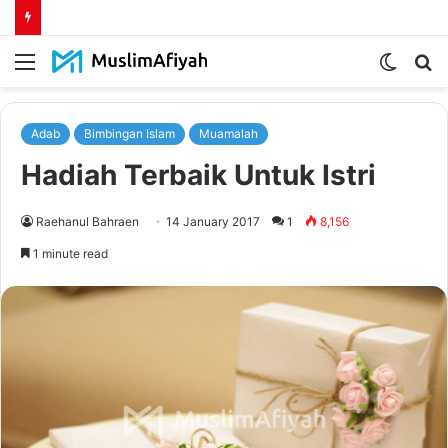
Menu
Switch
S
skin
fo
Adab
Bimbingan Islam
Muamalah
Hadiah Terbaik Untuk Istri
Raehanul Bahraen
14 January 2017
1
8,156
1 minute read