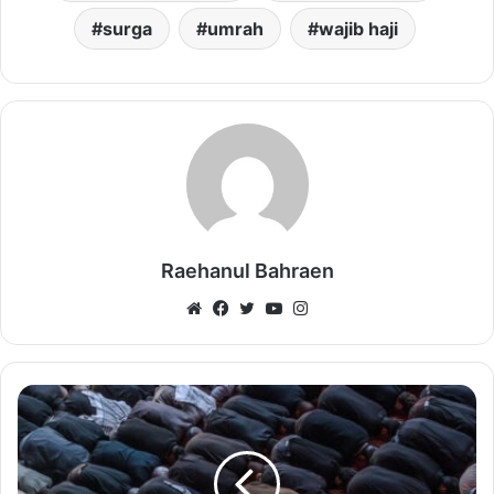
surga
umrah
wajib haji
Raehanul Bahraen
Website
Facebook
Twitter
YouTube
Instagram