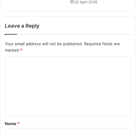
20 April 2026
Leave a Reply
Your email address will not be published.
Required fields are
marked
*
C
o
m
m
e
n
t
Name
*
*