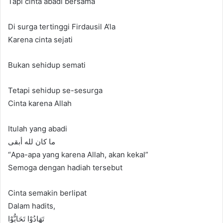
Tapi cinta abadi bersama
Di surga tertinggi Firdausil A’la
Karena cinta sejati
Bukan sehidup semati
Tetapi sehidup se-sesurga
Cinta karena Allah
Itulah yang abadi
ما كان لله أبقى
“Apa-apa yang karena Allah, akan kekal”
Semoga dengan hadiah tersebut
Cinta semakin berlipat
Dalam hadits,
ﺗَﻬَﺎﺩُﻭْﺍ ﺗَﺤَﺎﺑُّﻮْﺍ