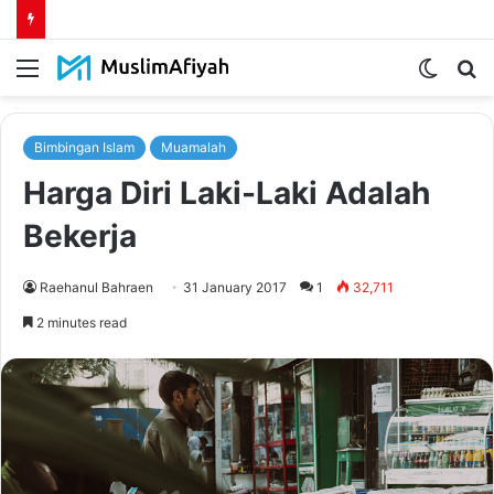
Menu
Switch
S
skin
fo
Bimbingan Islam
Muamalah
Harga Diri Laki-Laki Adalah
Bekerja
Raehanul Bahraen
31 January 2017
1
32,711
2 minutes read