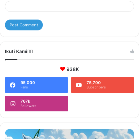
Ikuti Kami❤️‍🔥
938K
95,000
75,700
Fans
Subscribers
767k
Followers