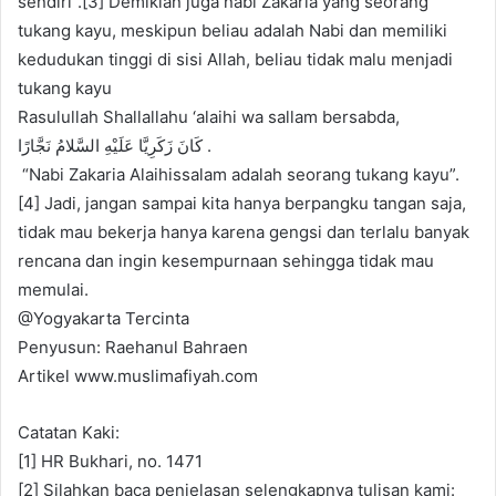
sendiri”.[3] Demikian juga nabi Zakaria yang seorang
tukang kayu, meskipun beliau adalah Nabi dan memiliki
kedudukan tinggi di sisi Allah, beliau tidak malu menjadi
tukang kayu
Rasulullah Shallallahu ‘alaihi wa sallam bersabda,
ﻛَﺎﻥَ ﺯَﻛَﺮِﻳَّﺎ ﻋَﻠَﻴْﻪِ ﺍﻟﺴَّﻼﻡُ ﻧَﺠَّﺎﺭًﺍ .
“Nabi Zakaria Alaihissalam adalah seorang tukang kayu”.
[4] Jadi, jangan sampai kita hanya berpangku tangan saja,
tidak mau bekerja hanya karena gengsi dan terlalu banyak
rencana dan ingin kesempurnaan sehingga tidak mau
memulai.
@Yogyakarta Tercinta
Penyusun: Raehanul Bahraen
Artikel www.muslimafiyah.com
Catatan Kaki:
[1] HR Bukhari, no. 1471
[2] Silahkan baca penjelasan selengkapnya tulisan kami: