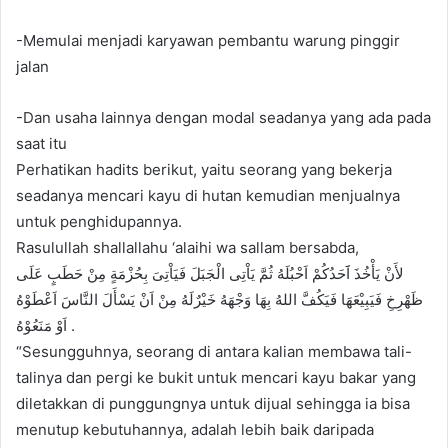
-Memulai menjadi karyawan pembantu warung pinggir
jalan
-Dan usaha lainnya dengan modal seadanya yang ada pada
saat itu
Perhatikan hadits berikut, yaitu seorang yang bekerja
seadanya mencari kayu di hutan kemudian menjualnya
untuk penghidupannya.
Rasulullah shallallahu ‘alaihi wa sallam bersabda,
ﻷَﻥْ ﻳَﺄْﺧُﺬَ ﺍََﺣَﺪُﻛُﻢْ ﺍَﺣْﺒُﻠَﻪُ ﺛُﻢَّ ﻳَﺎْﺗِﻰ ﺍﻟْﺠَﺒَﻞَ ﻓَﻴَﺎْﺗِﻰَ ﺑِﺤُﺰْﻣَﺔٍ ﻣِﻦْ ﺣَﻄَﺐٍ ﻋَﻠَﻰ
ﻇَﻬْﺮِﺥِ ﻓَﻴَﺒِﻴْﻌَﻬَﺎ ﻓَﻴَﻜُﻒَّ ﺍﻟﻠﻪُ ﺑِﻬَﺎ ﻭَﺟْﻬَﻪُ ﺧَﻴْﺮٌﻟَﻪُ ﻣِﻦْ ﺍَﻥْ ﻳَﺴْﺄَﻝَ ﺍﻟﻨَّﺎﺱَ ﺍَﻋْﻄَﻮْﻩُ
ﺍَﻭْ ﻣَﻨَﻌُﻮْﻩُ .
“Sesungguhnya, seorang di antara kalian membawa tali-
talinya dan pergi ke bukit untuk mencari kayu bakar yang
diletakkan di punggungnya untuk dijual sehingga ia bisa
menutup kebutuhannya, adalah lebih baik daripada