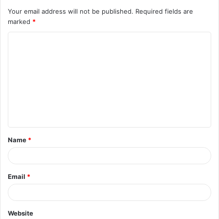
Your email address will not be published.
Required fields are
marked
*
C
o
m
m
e
n
t
Name
*
*
Email
*
Website