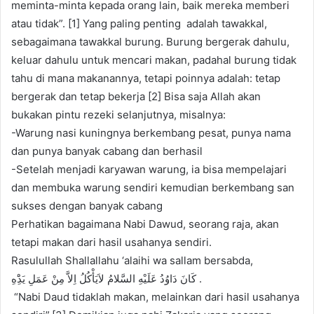
meminta-minta kepada orang lain, baik mereka memberi
atau tidak”. [1] Yang paling penting adalah tawakkal,
sebagaimana tawakkal burung. Burung bergerak dahulu,
keluar dahulu untuk mencari makan, padahal burung tidak
tahu di mana makanannya, tetapi poinnya adalah: tetap
bergerak dan tetap bekerja [2] Bisa saja Allah akan
bukakan pintu rezeki selanjutnya, misalnya:
-Warung nasi kuningnya berkembang pesat, punya nama
dan punya banyak cabang dan berhasil
-Setelah menjadi karyawan warung, ia bisa mempelajari
dan membuka warung sendiri kemudian berkembang san
sukses dengan banyak cabang
Perhatikan bagaimana Nabi Dawud, seorang raja, akan
tetapi makan dari hasil usahanya sendiri.
Rasulullah Shallallahu ‘alaihi wa sallam bersabda,
ﻛَﺎﻥَ ﺩَﺍﻭُﺩُ ﻋَﻠَﻴْﻪِ ﺍﻟﺴَّﻼﻡُ ﻻَﻳَﺄْﻛُﻞُ ﺍِﻻَّ ﻣِﻦْ ﻋَﻤَﻞِ ﻳَﺪَِْﻩِ .
“Nabi Daud tidaklah makan, melainkan dari hasil usahanya