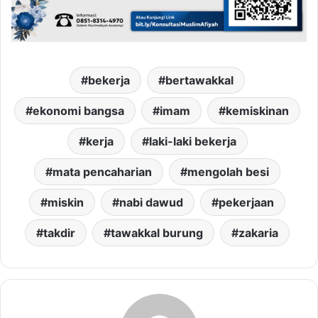
bekerja
bertawakkal
ekonomi bangsa
imam
kemiskinan
kerja
laki-laki bekerja
mata pencaharian
mengolah besi
miskin
nabi dawud
pekerjaan
takdir
tawakkal burung
zakaria