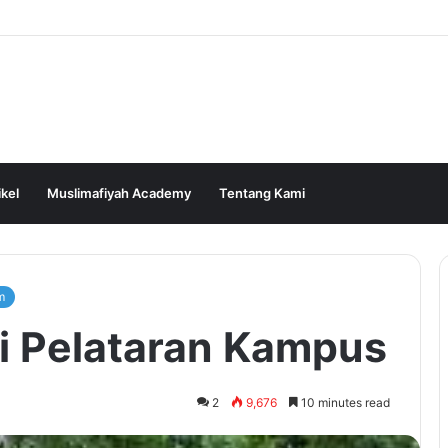
ikel
Muslimafiyah Academy
Tentang Kami
m
Di Pelataran Kampus
2
9,676
10 minutes read