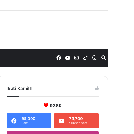
Facebook
YouTube
Instagram
TikTok
Switch
Search
skin
for
Ikuti Kami❤️‍🔥
938K
95,000
75,700
Fans
Subscribers