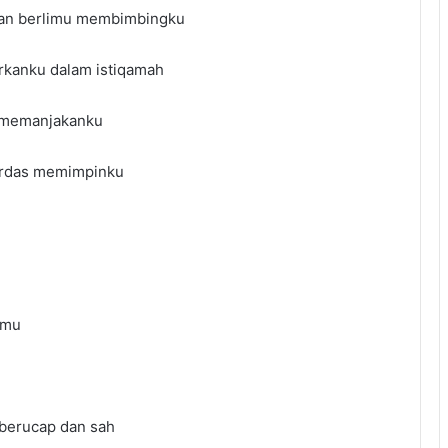
dan berlimu membimbingku
rkanku dalam istiqamah
 memanjakanku
cerdas memimpinku
lmu
 berucap dan sah