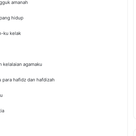
ungguk amanah
opang hidup
h-ku kelak
n kelalaian agamaku
u para hafidz dan hafdizah
ku
ia