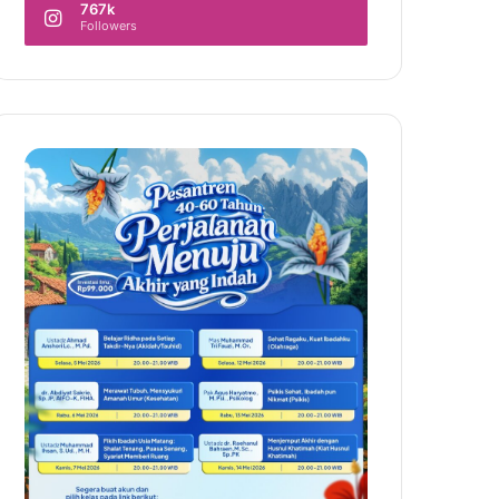
767k
Followers