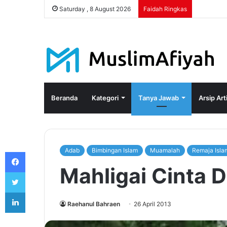
Saturday , 8 August 2026
Faidah Ringkas
Beranda
Kategori
Tanya Jawab
Arsip Art
Adab
Bimbingan Islam
Muamalah
Remaja Isla
Facebook
Mahligai Cinta 
Twitter
LinkedIn
Raehanul Bahraen
26 April 2013