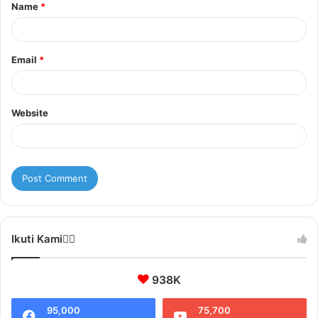
Name
*
*
Email
*
Website
Ikuti Kami❤️‍🔥
938K
95,000
75,700