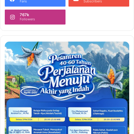
Fans
Subscribers
767k
Followers