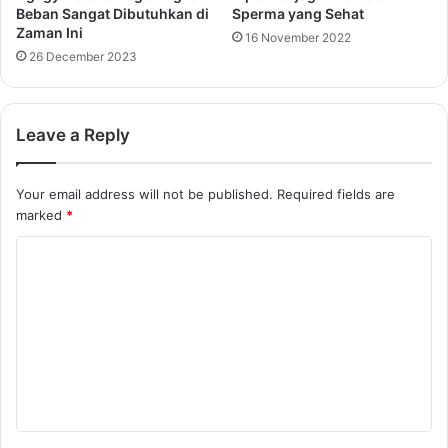
Beban Sangat Dibutuhkan di
Sperma yang Sehat
Zaman Ini
16 November 2022
26 December 2023
Leave a Reply
Your email address will not be published.
Required fields are
marked
*
C
o
m
m
e
n
t