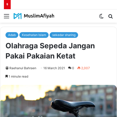
Menu
Switch
S
skin
fo
Adab
Kesehatan Islam
sekedar sharing
Olahraga Sepeda Jangan
Pakai Pakaian Ketat
Raehanul Bahraen
16 March 2021
0
2,007
1 minute read