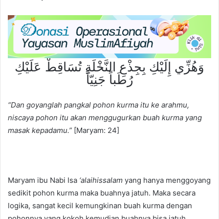
وَهُزِّي إِلَيْكِ بِجِذْعِ النَّخْلَةِ تُسَاقِطْ عَلَيْكِ
رُطَباً جَنِيّاً
“Dan goyanglah pangkal pohon kurma itu ke arahmu,
niscaya pohon itu akan menggugurkan buah kurma yang
masak kepadamu.”
[Maryam: 24]
Maryam ibu Nabi Isa
‘alaihissalam
yang hanya menggoyang
sedikit pohon kurma maka buahnya jatuh. Maka secara
logika, sangat kecil kemungkinan buah kurma dengan
pohonnya yang kokoh kemudian buahnya bisa jatuh