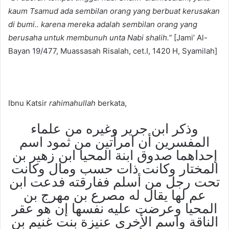
kaum Tsamud ada sembilan orang yang berbuat kerusakan
di bumi.. karena mereka adalah sembilan orang yang
berusaha untuk membunuh unta Nabi shalih.”
[Jami’ Al-
Bayan 19/477, Muassasah Risalah, cet.I, 1420 H, Syamilah]
Ibnu Katsir
rahimahullah
berkata,
وذكر ابن جرير وغيره من علماء
المفسرين أن امرأتين من ثمود اسم
إحداهما صدوق ابنة المحيا ابن زهير بن
المختار وكانت ذات حسب ومال وكانت
تحت رجل من أسلم ففارقته فدعت ابن
عم لها يقال له مصرع بن مهرج بن
المحيا وعرضت عليه نفسها إن هو عقر
الناقة واسم الأخرى عنيزة بنت غنيم بن