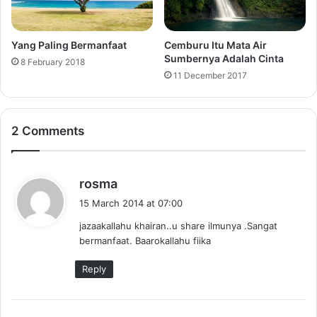
Yang Paling Bermanfaat
Cemburu Itu Mata Air
Sumbernya Adalah Cinta
8 February 2018
11 December 2017
2 Comments
s
rosma
a
15 March 2014 at 07:00
y
jazaakallahu khairan..u share ilmunya .Sangat
s
bermanfaat. Baarokallahu fiika
:
Reply