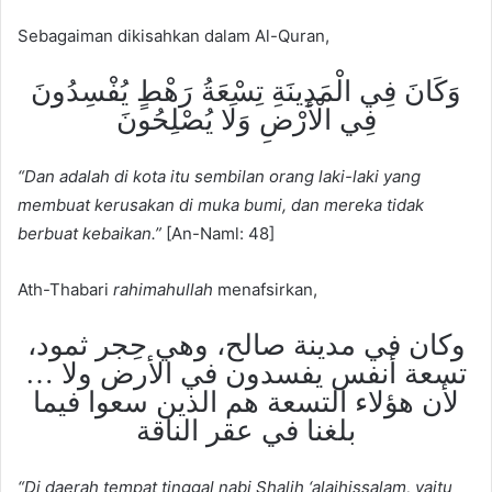
Sebagaiman dikisahkan dalam Al-Quran,
وَكَانَ فِي الْمَدِينَةِ تِسْعَةُ رَهْطٍ يُفْسِدُونَ
فِي الْأَرْضِ وَلَا يُصْلِحُونَ
“Dan adalah di kota itu sembilan orang laki-laki yang
membuat kerusakan di muka bumi, dan mereka tidak
berbuat kebaikan.”
[An-Naml: 48]
Ath-Thabari
rahimahullah
menafsirkan,
وكان في مدينة صالح، وهي حِجر ثمود،
تسعة أنفس يفسدون في الأرض ولا …
لأن هؤلاء التسعة هم الذين سعوا فيما
بلغنا في عقر الناقة
“Di daerah tempat tinggal nabi Shalih ‘alaihissalam, yaitu