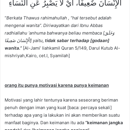
الْإِنْسَانَ ضَعِيفًا، أَيْ لَا يَصْبِرُ عَنِ النِّسَاءِ
“
Berkata Thawus rahimahullah , “hal tersebut adalah
mengenai wanita”. Diriwayatkan dari Ibnu Abbas
radhiallahu ‘anhuma bahwanya beliau membaca [
وَخَلَقَ
الْإِنْسَانَ ضَعِيفًا
] yaitu
, tidak sabar terhadap [godaan]
wanita.”
[Al-Jami’ liahkamil Quran 5/149, Darul Kutub Al-
mishriyah,Kairo, cet.I, Syamilah]
orang itu punya motivasi karena punya keimanan
Motivasi yang lahir tentunya karena seseorang beriman
penuh dengan iman yang kuat [baca: percaya sekali]
terhadap apa yang ia lakukan ini akan memberikan suatu
manfaat baginya. Dan keimanan itu ada
“keimanan jangka