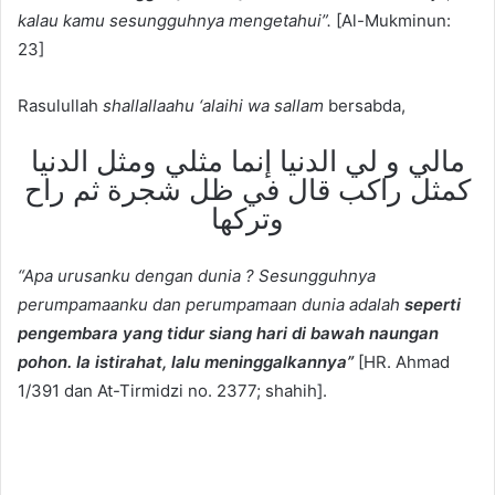
kalau kamu sesungguhnya mengetahui”.
[Al-Mukminun:
23]
Rasulullah
shallallaahu ‘alaihi wa sallam
bersabda,
مالي و لي الدنيا إنما مثلي ومثل الدنيا
كمثل راكب قال في ظل شجرة ثم راح
وتركها
“Apa urusanku dengan dunia ? Sesungguhnya
perumpamaanku dan perumpamaan dunia adalah
seperti
pengembara yang tidur siang hari di bawah naungan
pohon. Ia istirahat, lalu meninggalkannya”
[HR. Ahmad
1/391 dan At-Tirmidzi no. 2377; shahih].