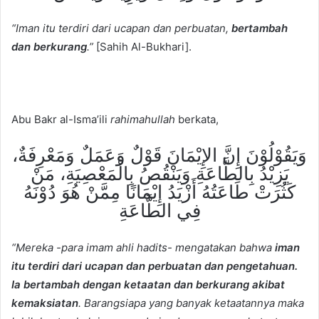
“Iman itu terdiri dari ucapan dan perbuatan,
bertambah
dan berkurang
.”
[Sahih Al-Bukhari].
Abu Bakr al-Isma’ili
rahimahullah
berkata,
وَيَقُوْلُوْنَ إِنَّ الإِيْمَانَ قَوْلٌ وَعَمَلٌ وَمَعْرِفَةٌ،
يَزِيْدُ بِالطَّاعَةِ وَيَنْقُصُ بِالْمَعْصِيَةِ، مَنْ
كَثُرَتْ طَاعَتُهُ أَزْيَدُ إِيْمَانًا مِمَّنْ هُوَ دُوْنَهُ
فِي الطَّاعَةِ
“Mereka -para imam ahli hadits- mengatakan bahwa
iman
itu terdiri dari ucapan dan perbuatan dan pengetahuan.
Ia bertambah dengan ketaatan dan berkurang akibat
kemaksiatan
. Barangsiapa yang banyak ketaatannya maka