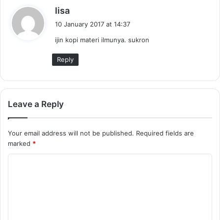
s
lisa
a
10 January 2017 at 14:37
y
ijin kopi materi ilmunya. sukron
s
:
Reply
Leave a Reply
Your email address will not be published.
Required fields are
marked
*
C
o
m
m