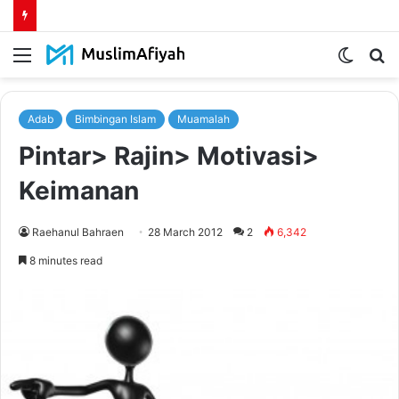
Menu
Switch
S
skin
fo
Adab
Bimbingan Islam
Muamalah
Pintar> Rajin> Motivasi>
Keimanan
Raehanul Bahraen
28 March 2012
2
6,342
8 minutes read