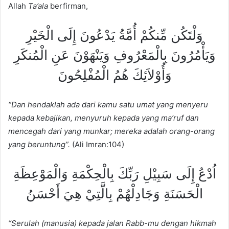
Allah
Ta’ala
berfirman,
وَلْتَكُن مِّنكُمْ أُمَّةُُ يَدْعُونَ إِلَى الْخَيْرِ
وَيَأْمُرُونَ بِالْمَعْرُوفِ وَيَنْهَوْنَ عَنِ الْمُنكَرِ
وَأُوْلاَئِكَ هُمُ الْمُفْلِحُونَ
“Dan hendaklah ada dari kamu satu umat yang menyeru
kepada kebajikan, menyuruh kepada yang ma’ruf dan
mencegah dari yang munkar; mereka adalah orang-orang
yang beruntung”.
(Ali Imran:104)
اُدْعُ إِلَى سَبِيْلِ رَبِّكَ بِالْحِكْمَةِ وَالْمَوْعِظَةِ
الْحَسَنَةِ وَجَادِلْهُمْ بِالَّتِيْ هِيَ أَحْسَنُ
“Serulah (manusia) kepada jalan Rabb-mu dengan hikmah