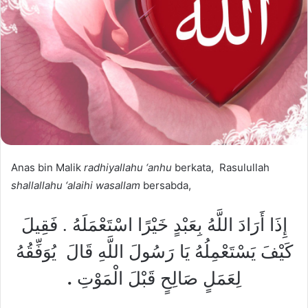
Anas bin Malik
radhiyallahu ‘anhu
berkata, Rasulullah
shallallahu ‘alaihi wasallam
bersabda,
إِذَا أَرَادَ اللَّهُ بِعَبْدٍ خَيْرًا اسْتَعْمَلَهُ . فَقِيلَ
كَيْفَ يَسْتَعْمِلُهُ يَا رَسُولَ اللَّهِ قَالَ
يُوَفِّقُهُ
.
لِعَمَلٍ صَالِحٍ قَبْلَ الْمَوْتِ