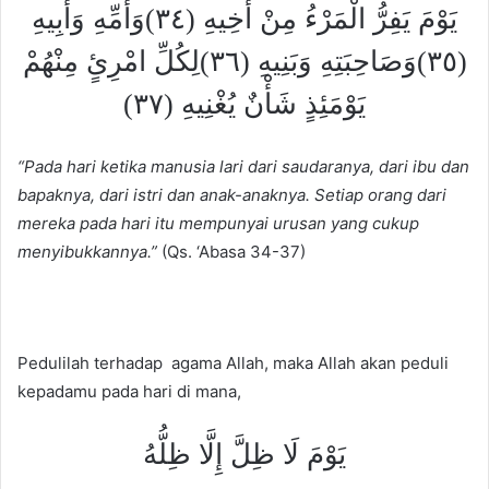
يَوْمَ يَفِرُّ الْمَرْءُ مِنْ أَخِيهِ (٣٤)وَأُمِّهِ وَأَبِيهِ
(٣٥)وَصَاحِبَتِهِ وَبَنِيهِ (٣٦)لِكُلِّ امْرِئٍ مِنْهُمْ
يَوْمَئِذٍ شَأْنٌ يُغْنِيهِ (٣٧)
“Pada hari ketika manusia lari dari saudaranya, dari ibu dan
bapaknya, dari istri dan anak-anaknya. Setiap orang dari
mereka pada hari itu mempunyai urusan yang cukup
menyibukkannya.”
(Qs. ‘Abasa 34-37)
Pedulilah terhadap agama Allah, maka Allah akan peduli
kepadamu pada hari di mana,
يَوْمَ لَا ظِلَّ إِلَّا ظِلُّهُ