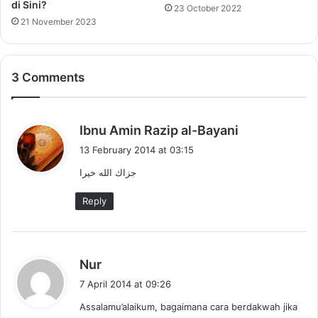
di Sini?
23 October 2022
21 November 2023
3 Comments
s
Ibnu Amin Razip al-Bayani
a
13 February 2014 at 03:15
y
جزاك الله خيرا
s
:
Reply
s
Nur
a
7 April 2014 at 09:26
y
Assalamu’alaikum, bagaimana cara berdakwah jika
s