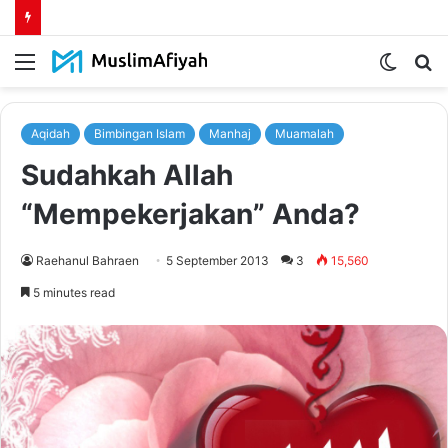
Menu
Switch
S
skin
fo
Aqidah
Bimbingan Islam
Manhaj
Muamalah
Sudahkah Allah
“Mempekerjakan” Anda?
Raehanul Bahraen
5 September 2013
3
15,560
5 minutes read