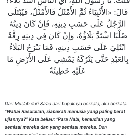
قُلْتُ: يَا رَسُولَ اللَّهِ، أَيُّ النَّاسِ أَشَدُّ بَلَاءً؟
قَالَ: «الأَنْبِيَاءُ ثُمَّ الأَمْثَلُ فَالأَمْثَلُ، فَيُبْتَلَى
الرَّجُلُ عَلَى حَسَبِ دِينِهِ، فَإِنْ كَانَ دِينُهُ
صُلْبًا اشْتَدَّ بَلَاؤُهُ، وَإِنْ كَانَ فِي دِينِهِ رِقَّةٌ
ابْتُلِيَ عَلَى حَسَبِ دِينِهِ، فَمَا يَبْرَحُ البَلَاءُ
بِالعَبْدِ حَتَّى يَتْرُكَهُ يَمْشِي عَلَى الأَرْضِ مَا
عَلَيْهِ خَطِيئَةٌ
Dari Mus’ab dari Sa’ad dari bapaknya berkata, aku berkata:
“
Wahai Rasulullah, siapakah manusia yang paling berat
ujiannya?” Kata beliau: “Para Nabi, kemudian yang
semisal mereka dan yang semisal mereka.
Dan
seseorang diuji sesuai dengan kadar dien (keimanannya).