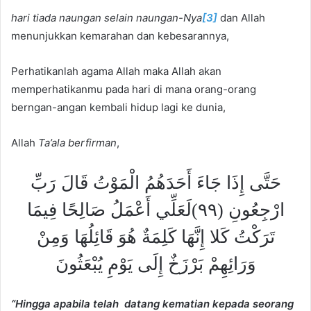
hari tiada naungan selain naungan-Nya
[3]
dan Allah
menunjukkan kemarahan dan kebesarannya,
Perhatikanlah agama Allah maka Allah akan
memperhatikanmu pada hari di mana orang-orang
berngan-angan kembali hidup lagi ke dunia,
Allah
Ta’ala berfirman
,
حَتَّى إِذَا جَاءَ أَحَدَهُمُ الْمَوْتُ قَالَ رَبِّ
ارْجِعُونِ (٩٩)لَعَلِّي أَعْمَلُ صَالِحًا فِيمَا
تَرَكْتُ كَلا إِنَّهَا كَلِمَةٌ هُوَ قَائِلُهَا وَمِنْ
وَرَائِهِمْ بَرْزَخٌ إِلَى يَوْمِ يُبْعَثُونَ
“Hingga apabila telah datang kematian kepada seorang