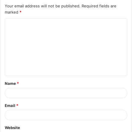
Your email address will not be published.
Required fields are
marked
*
C
o
m
m
e
n
t
Name
*
*
Email
*
Website