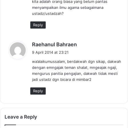
kita adalah orang biasa yang belum pantas
:
menyampaikan ilmu agama sebagaimana
ustadz/ustadzah?
Reply
s
Raehanul Bahraen
a
9 April 2014 at 23:21
y
wa’alaikumussalam, berdakwah dgn sikap, dakwah
s
dengan emngajak teman shalat, mngeajak ngaji,
:
mengurus panitia pengajian, dakwah tidak mesti
jadi ustadz dgn bicara di mimbar2
Reply
Leave a Reply