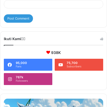
Ikuti Kami❤️‍🔥
938K
95,000
75,700
Fans
Subscribers
767k
Followers