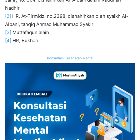
Nadhir.
[2]
HR. At-Tirmidzi no.2398, dishahihkan oleh syaikh Al-
Albani, tahqiq Ahmad Muhammad Syakir
[3]
Muttafaqun alaih
[4]
HR, Bukhari
Konsultasi Kesehatan Mental