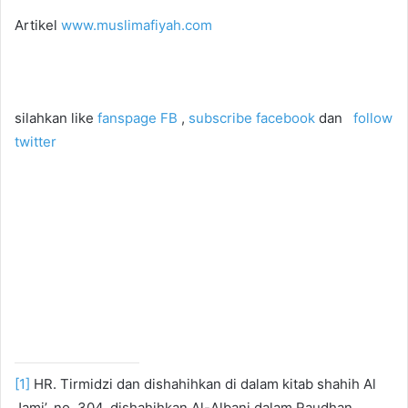
Artikel
www.muslimafiyah.com
silahkan like
fanspage FB
,
subscribe facebook
dan
follow
twitter
[1]
HR. Tirmidzi dan dishahihkan di dalam kitab shahih Al
Jami’, no. 304, dishahihkan Al-Albani dalam Raudhan