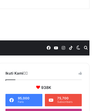
Facebook
YouTube
Instagram
TikTok
Switch
Search
skin
for
Ikuti Kami❤️‍🔥
938K
95,000
75,700
Fans
Subscribers