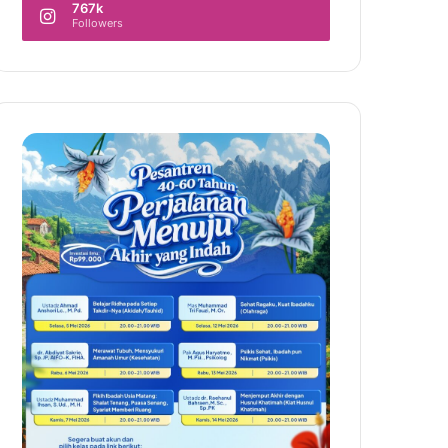
767k
Followers