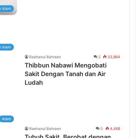
 Islam
 Islam
Raehanul Bahraen
2
33,864
Thibbun Nabawi Mengobati
Sakit Dengan Tanah dan Air
Ludah
Adab
Raehanul Bahraen
0
4,468
Tubuh Sakit, Berobat dengan