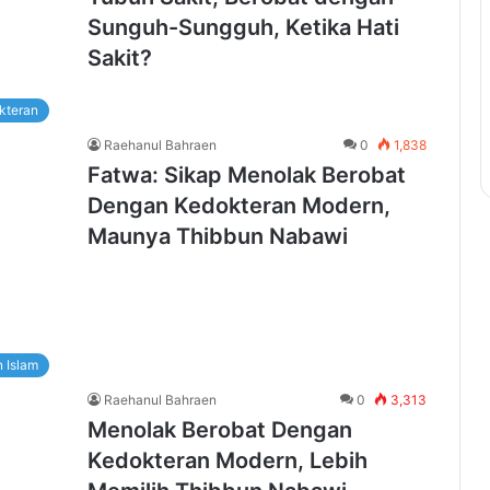
Sunguh-Sungguh, Ketika Hati
Sakit?
kteran
Raehanul Bahraen
0
1,838
Fatwa: Sikap Menolak Berobat
Dengan Kedokteran Modern,
Maunya Thibbun Nabawi
 Islam
Raehanul Bahraen
0
3,313
Menolak Berobat Dengan
Kedokteran Modern, Lebih