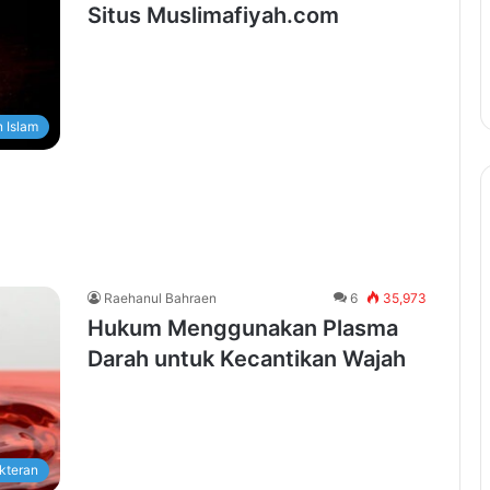
Situs Muslimafiyah.com
 Islam
Raehanul Bahraen
6
35,973
Hukum Menggunakan Plasma
Darah untuk Kecantikan Wajah
kteran