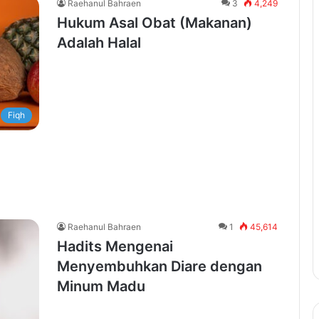
Raehanul Bahraen
3
4,249
Hukum Asal Obat (Makanan)
Adalah Halal
Fiqh
Raehanul Bahraen
1
45,614
Hadits Mengenai
Menyembuhkan Diare dengan
Minum Madu