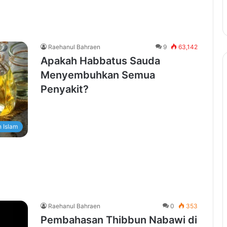
Raehanul Bahraen
9
63,142
Apakah Habbatus Sauda
Menyembuhkan Semua
Penyakit?
 Islam
Raehanul Bahraen
0
353
Pembahasan Thibbun Nabawi di