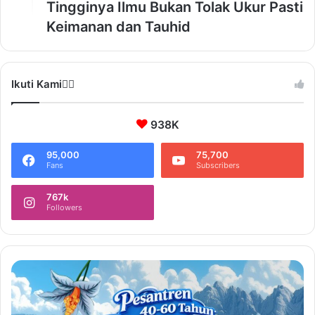
Tingginya Ilmu Bukan Tolak Ukur Pasti
Keimanan dan Tauhid
Ikuti Kami❤️‍🔥
938K
95,000
75,700
Fans
Subscribers
767k
Followers