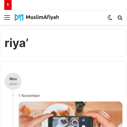
Menu
Switch
S
skin
fo
riya’
Nov
- 2022 -
1 November