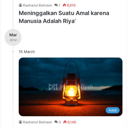
Raehanul Bahraen
1
8,619
Meninggalkan Suatu Amal karena
Manusia Adalah Riya’
Mar
- 2014 -
15 March
Adab
Raehanul Bahraen
3
6,146