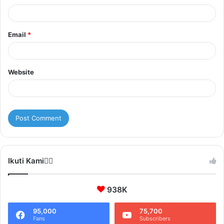
Email
*
Website
Ikuti Kami❤️‍🔥
938K
95,000
75,700
Fans
Subscribers