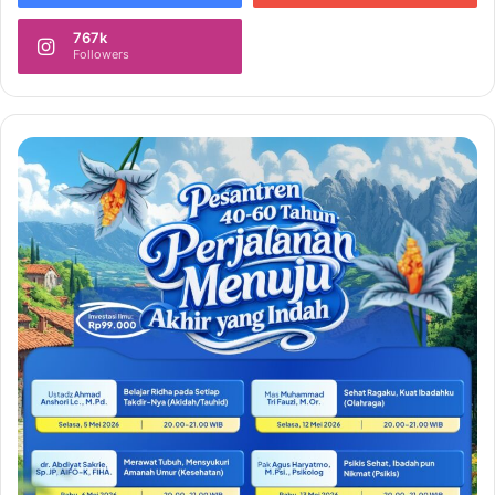
767k
Followers