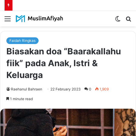
Menu
Switch
S
skin
fo
Faidah Ringkas
Biasakan doa “Baarakallahu
fiik” pada Anak, Istri &
Keluarga
Raehanul Bahraen
22 February 2023
0
1,909
1 minute read