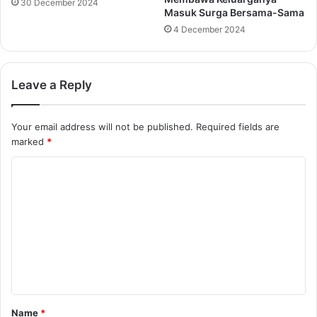
30 December 2024
Masuk Surga Bersama-Sama
4 December 2024
Leave a Reply
Your email address will not be published.
Required fields are
marked
*
C
o
m
m
e
n
t
Name
*
*