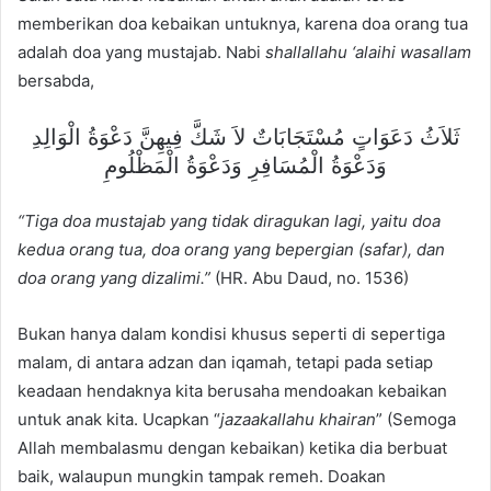
memberikan doa kebaikan untuknya, karena doa orang tua
adalah doa yang mustajab. Nabi
shallallahu ‘alaihi wasallam
bersabda,
ثَلاَثُ دَعَوَاتٍ مُسْتَجَابَاتٌ لاَ شَكَّ فِيهِنَّ دَعْوَةُ الْوَالِدِ
وَدَعْوَةُ الْمُسَافِرِ وَدَعْوَةُ الْمَظْلُومِ
“Tiga doa mustajab yang tidak diragukan lagi, yaitu doa
kedua orang tua, doa orang yang bepergian (safar), dan
doa orang yang dizalimi.”
(HR. Abu Daud, no. 1536)
Bukan hanya dalam kondisi khusus seperti di sepertiga
malam, di antara adzan dan iqamah, tetapi pada setiap
keadaan hendaknya kita berusaha mendoakan kebaikan
untuk anak kita. Ucapkan “
jazaakallahu khairan
” (Semoga
Allah membalasmu dengan kebaikan) ketika dia berbuat
baik, walaupun mungkin tampak remeh. Doakan