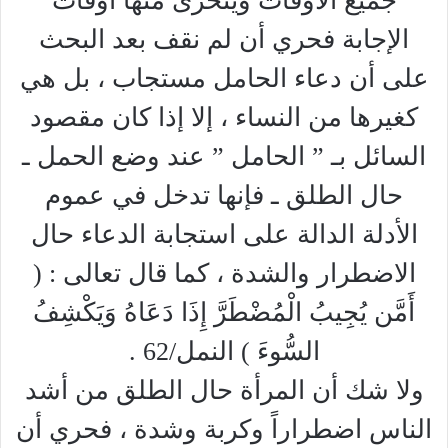
جميع الأوقات ويتحرى منها أوقات
الإجابة فحري أن لم نقف بعد البحث
على أن دعاء الحامل مستجاب ، بل هي
كغيرها من النساء ، إلا إذا كان مقصود
السائل بـ ” الحامل ” عند وضع الحمل ـ
حال الطلق ـ فإنها تدخل في عموم
الأدلة الدالة على استجابة الدعاء حال
الاضطرار والشدة ، كما قال تعالى : (
أَمَّن يُجِيبُ الْمُضْطَرَّ إِذَا دَعَاهُ وَيَكْشِفُ
السُّوءَ ) النمل/62 .
ولا شك أن المرأة حال الطلق من أشد
الناس اضطراراً وكربة وشدة ، فحري أن