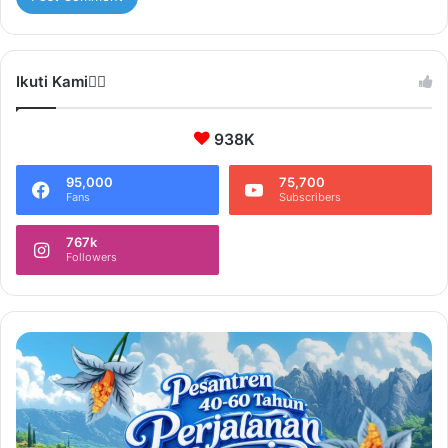
Ikuti Kami❤️‍🔥
938K
95,000
75,700
Fans
Subscribers
767k
Followers