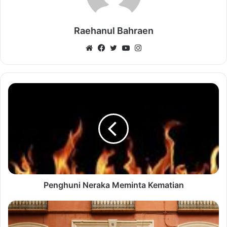
Raehanul Bahraen
Website
Facebook
Twitter
YouTube
Instagram
Penghuni Neraka Meminta Kematian