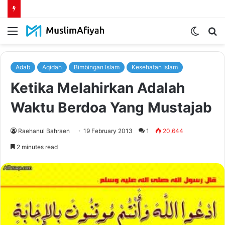
Menu
Switch
S
skin
fo
Adab
Aqidah
Bimbingan Islam
Kesehatan Islam
Ketika Melahirkan Adalah
Waktu Berdoa Yang Mustajab
Raehanul Bahraen
19 February 2013
1
20,644
2 minutes read