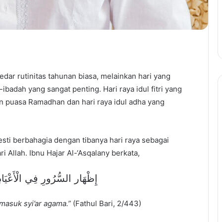
dar rutinitas tahunan biasa, melainkan hari yang
ibadah yang sangat penting. Hari raya idul fitri yang
n puasa Ramadhan dan hari raya idul adha yang
esti berbahagia dengan tibanya hari raya sebagai
i Allah. Ibnu Hajar Al-‘Asqalany berkata,
إِظْهَار السُّرُورِ فِي الْأَعْيَاد
masuk syi’ar agama.”
(Fathul Bari, 2/443)