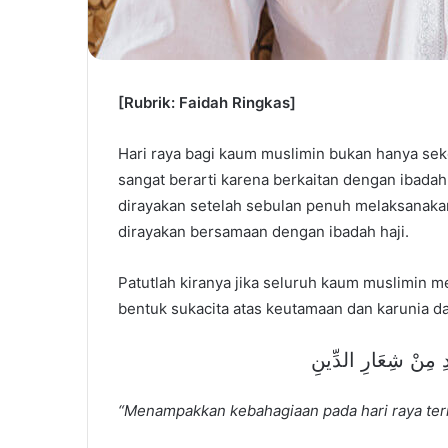
[Rubrik: Faidah Ringkas]
Hari raya bagi kaum muslimin bukan hanya seke
sangat berarti karena berkaitan dengan ibadah-
dirayakan setelah sebulan penuh melaksanaka
dirayakan bersamaan dengan ibadah haji.
Patutlah kiranya jika seluruh kaum muslimin m
bentuk sukacita atas keutamaan dan karunia dar
ِ مِنْ شِعَارِ الدِّينِ
“Menampakkan kebahagiaan pada hari raya ter