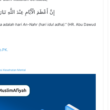
إِنَّ أَعْظَمَ الْأَيَّامِ عِنْدَ اللَّهِ تَبَ
a adalah hari An-Nahr (hari idul adha).”
(HR. Abu Dawud
p.PK.
si Kesehatan Mental