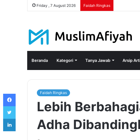
Friday , 7 August 2026
Faidah Ringkas
Beranda
Kategori
Tanya Jawab
Arsip Art
Faidah Ringkas
Facebook
Lebih Berbahagia
Twitter
LinkedIn
Adha Dibandingka