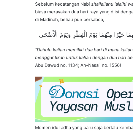
Sebelum kedatangan Nabi
shallallahu ‘alaihi w
biasa merayakan dua hari raya yang diisi den
di Madinah, beliau pun bersabda,
ِهِمَا خَيْرًا مِنْهُمَا يَوْمَ الْفِطْرِ وَيَوْمَ الْأَضْحَى
“Dahulu kalian memiliki dua hari di mana kalia
menggantikan untuk kalian dengan dua hari besa
Abu Dawud no. 1134; An-Nasa’i no. 1556)
Momen idul adha yang baru saja berlalu kemba