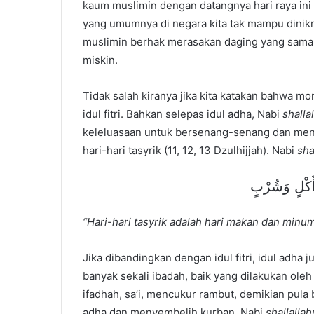
kaum muslimin dengan datangnya hari raya ini 
yang umumnya di negara kita tak mampu dinik
muslimin berhak merasakan daging yang sama,
miskin.
Tidak salah kiranya jika kita katakan bahwa
idul fitri. Bahkan selepas idul adha, Nabi
shalla
keleluasaan untuk bersenang-senang dan me
hari-hari tasyrik (11, 12, 13 Dzulhijjah). Nabi
sha
ُ أَكْلٍ وَشُرْبٍ
“Hari-hari tasyrik adalah hari makan dan minum
Jika dibandingkan dengan idul fitri, idul adha ju
banyak sekali ibadah, baik yang dilakukan ole
ifadhah, sa’i, mencukur rambut, demikian pula b
adha dan menyembelih kurban. Nabi
shallallah