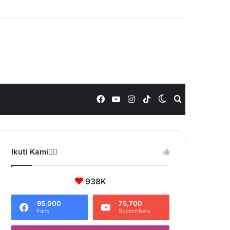
Facebook
YouTube
Instagram
TikTok
Switch
Search
skin
for
Ikuti Kami❤️‍🔥
938K
95,000
75,700
Fans
Subscribers