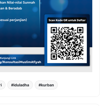
ri
iduladha
kurban