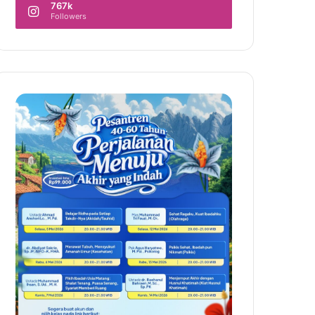
767k
Followers