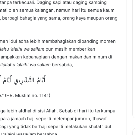
tanpa terkecuali. Daging sapi atau daging kambing
mati oleh semua kalangan, namun hari itu semua kaum
 berbagi bahagia yang sama, orang kaya maupun orang
 momen idul adha lebih membahagiakan dibanding momen
llahu ‘alaihi wa sallam
pun masih memberikan
nampakkan kebahagiaan dengan makan dan minum di
llallahu ‘alaihi wa sallam
bersabda,
أَيَّامُ التَّشْرِيقِ أَيَّام
.”
(HR. Muslim no. 1141)
ga lebih afdhal di sisi Allah. Sebab di hari itu terkumpul
h para jamaah haji seperti melempar jumroh, thawaf
agi yang tidak berhaji seperti melakukan shalat ‘idul
u ‘alaihi wasallam
bersabda,