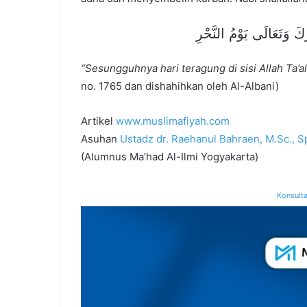
ارَكَ وَتَعَالَى يَوْمُ النَّحْرِ
“Sesungguhnya hari teragung di sisi Allah Ta’al
no. 1765 dan dishahihkan oleh Al-Albani)
Artikel
www.muslimafiyah.com
Asuhan
Ustadz dr. Raehanul Bahraen, M.Sc., S
(Alumnus Ma’had Al-Ilmi Yogyakarta)
Konsulta