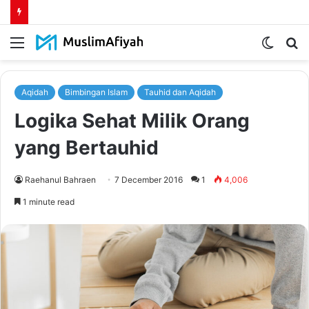
Menu
Switch
S
skin
fo
Aqidah
Bimbingan Islam
Tauhid dan Aqidah
Logika Sehat Milik Orang
yang Bertauhid
Raehanul Bahraen
7 December 2016
1
4,006
1 minute read