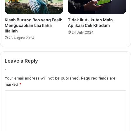
Kisah Burung Beo yang Fasih
Tidak Ikut-Ikutan Main
Mengucapkan Laa Ilaha
Aplikasi Cek Khodam
Illallah
24 July 2024
28 August 2024
Leave a Reply
Your email address will not be published.
Required fields are
marked
*
C
o
m
m
e