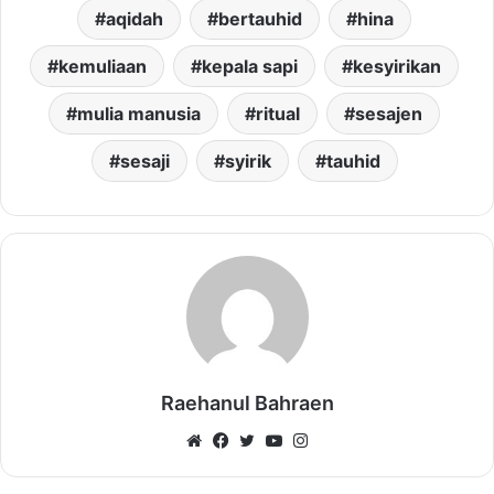
aqidah
bertauhid
hina
kemuliaan
kepala sapi
kesyirikan
mulia manusia
ritual
sesajen
sesaji
syirik
tauhid
Raehanul Bahraen
Website
Facebook
Twitter
YouTube
Instagram