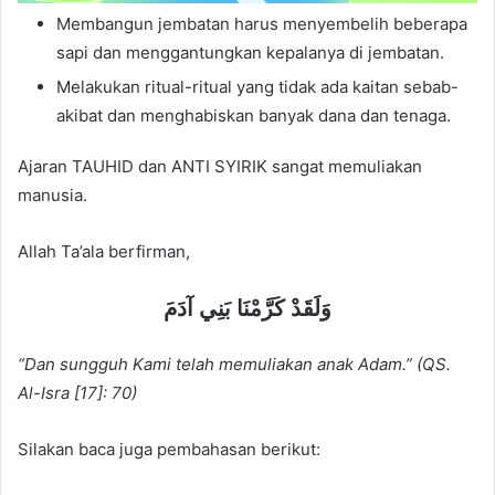
Membangun jembatan harus menyembelih beberapa
sapi dan menggantungkan kepalanya di jembatan.
Melakukan ritual-ritual yang tidak ada kaitan sebab-
akibat dan menghabiskan banyak dana dan tenaga.
Ajaran TAUHID dan ANTI SYIRIK sangat memuliakan
manusia.
Allah Ta’ala berfirman,
ﻭَﻟَﻘَﺪْ ﻛَﺮَّﻣْﻨَﺎ ﺑَﻨِﻲ ﺁﺩَﻡَ
“Dan sungguh Kami telah memuliakan anak Adam.” (QS.
Al-Isra [17]: 70)
Silakan baca juga pembahasan berikut: