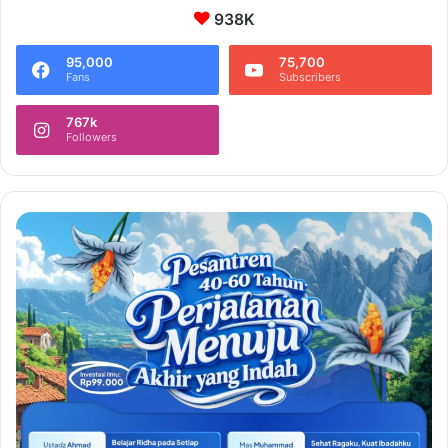
938K
95,000
75,700
Fans
Subscribers
767k
Followers