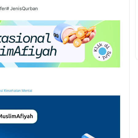
fer# JenisQurban
si Kesehatan Mental