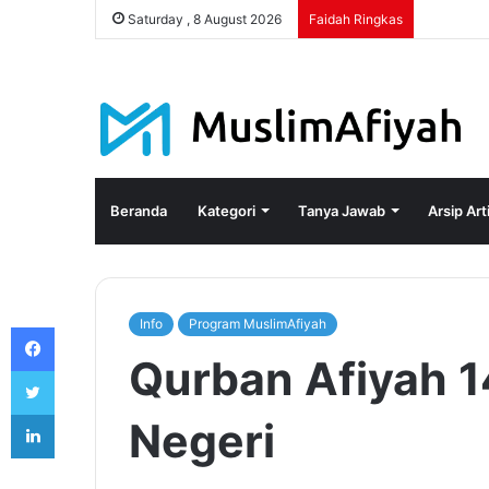
Saturday , 8 August 2026
Faidah Ringkas
Beranda
Kategori
Tanya Jawab
Arsip Art
Info
Program MuslimAfiyah
Facebook
Qurban Afiyah 
Twitter
LinkedIn
Negeri