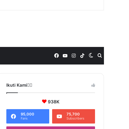
Facebook
YouTube
Instagram
TikTok
Switch
Search
skin
for
Ikuti Kami❤️‍🔥
938K
95,000
75,700
Fans
Subscribers