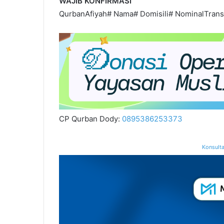
WAJIB KONFIRMASI
QurbanAfiyah# Nama# Domisili# NominalTrans
CP Qurban Dody:
0895386253373
Konsulta