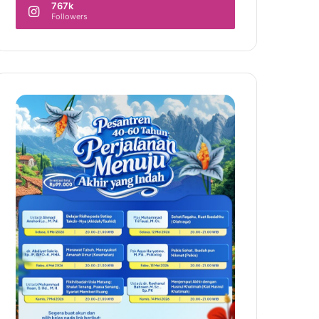
767k
Followers