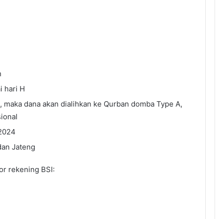
h
 hari H
i, maka dana akan dialihkan ke Qurban domba Type A,
sional
 2024
dan Jateng
r rekening BSI: