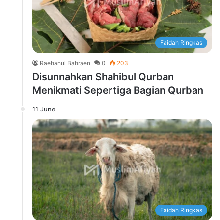
Faidah Ringkas
Raehanul Bahraen
0
203
Disunnahkan Shahibul Qurban
Menikmati Sepertiga Bagian Qurban
11 June
Faidah Ringkas