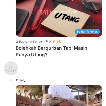
Faidah Ringkas
Raehanul Bahraen
0
452
Bolehkah Berqurban Tapi Masih
Punya Utang?
Jul
- 2022 -
11 July