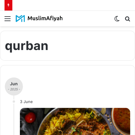
Menu
Switch
S
skin
fo
qurban
Jun
- 2025 -
3 June