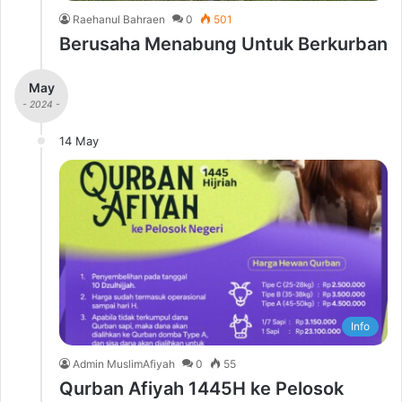
Raehanul Bahraen
0
501
Berusaha Menabung Untuk Berkurban
May
- 2024 -
14 May
Info
Admin MuslimAfiyah
0
55
Qurban Afiyah 1445H ke Pelosok