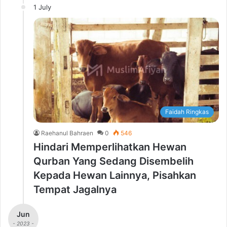
1 July
Faidah Ringkas
Raehanul Bahraen
0
546
Hindari Memperlihatkan Hewan
Qurban Yang Sedang Disembelih
Kepada Hewan Lainnya, Pisahkan
Tempat Jagalnya
Jun
- 2023 -