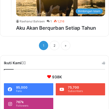
Bimbingan Islam
Raehanul Bahraen
1
1,216
Aku Akan Berqurban Setiap Tahun
1
2
»
Ikuti Kami❤️‍🔥
938K
95,000
75,700
Fans
Subscribers
767k
Followers