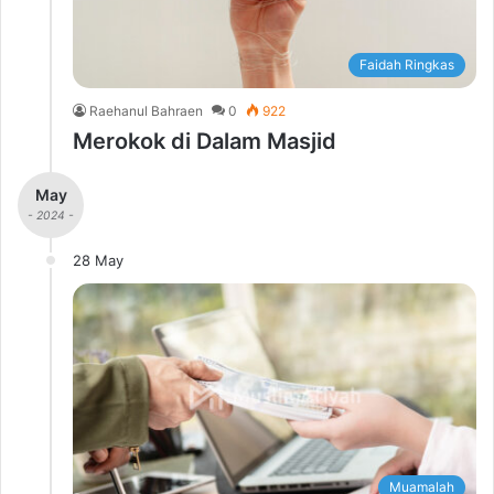
Faidah Ringkas
Raehanul Bahraen
0
922
Merokok di Dalam Masjid
May
- 2024 -
28 May
Muamalah