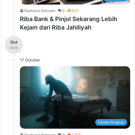
Raehanul Bahraen
0
873
Riba Bank & Pinjol Sekarang Lebih
Kejam dari Riba Jahiliyah
Oct
- 2023 -
17 October
Faidah Ringkas
Raehanul Bahraen
0
1,753