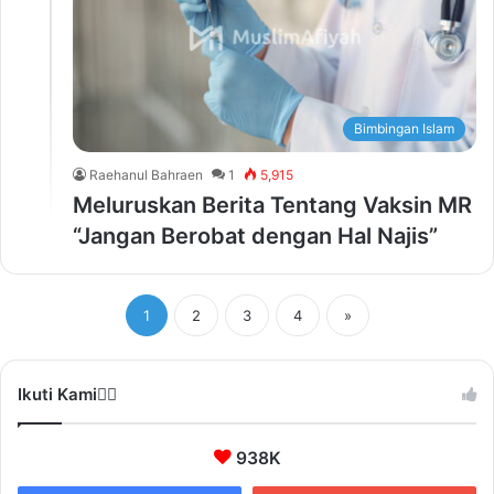
Bimbingan Islam
Raehanul Bahraen
1
5,915
Meluruskan Berita Tentang Vaksin MR
“Jangan Berobat dengan Hal Najis”
1
2
3
4
»
Ikuti Kami❤️‍🔥
938K