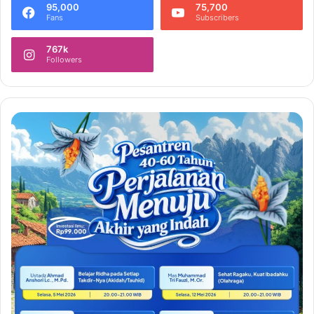
95,000
75,700
Fans
Subscribers
767k
Followers