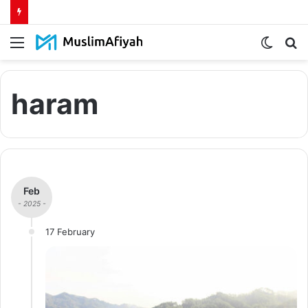
Menu
Switch
S
skin
fo
haram
Feb
- 2025 -
17 February