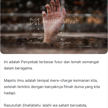
Ini adalah Penyebab terbesar futur dan lemah semangat
dalam beragama.
Majelis ilmu adalah tempat mere-
charge
keimanan kita,
setelah terkikis dengan banyaknya fitnah dunia yang kita
hadapi.
Rasulullah
Shallallahu ‘alaihi wa sallam
bersabda,