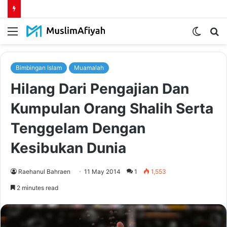
Menu
Switch
S
skin
fo
Bimbingan Islam
Muamalah
Hilang Dari Pengajian Dan
Kumpulan Orang Shalih Serta
Tenggelam Dengan
Kesibukan Dunia
Raehanul Bahraen
11 May 2014
1
1,553
2 minutes read