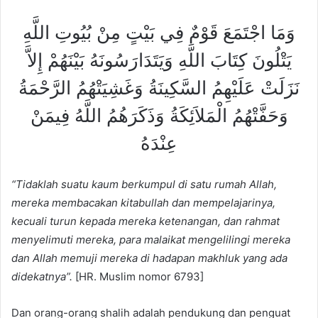
وَمَا اجْتَمَعَ قَوْمٌ فِي بَيْتٍ مِنْ بُيُوتِ اللَّهِ
يَتْلُونَ كِتَابَ اللَّهِ وَيَتَدَارَسُونَهُ بَيْنَهُمْ إِلاَّ
نَزَلَتْ عَلَيْهِمُ السَّكِينَةُ وَغَشِيَتْهُمُ الرَّحْمَةُ
وَحَفَّتْهُمُ الْمَلاَئِكَةُ وَذَكَرَهُمُ اللَّهُ فِيمَنْ
عِنْدَهُ
“Tidaklah suatu kaum berkumpul di satu rumah Allah,
mereka membacakan kitabullah dan mempelajarinya,
kecuali turun kepada mereka ketenangan, dan rahmat
menyelimuti mereka, para malaikat mengelilingi mereka
dan Allah memuji mereka di hadapan makhluk yang ada
didekatnya”.
[HR. Muslim nomor 6793]
Dan orang-orang shalih adalah pendukung dan penguat