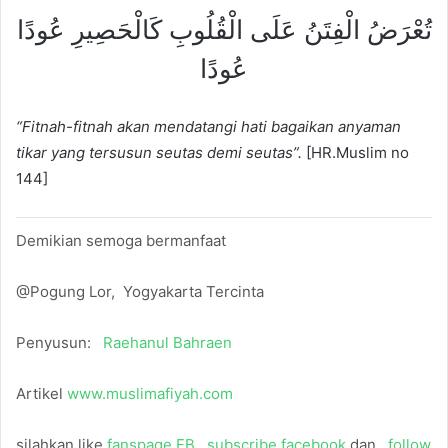
تُعْرَضُ الْفِتَنُ عَلَى الْقُلُوبِ كَالْحَصِيرِ عُودًا
عُودًا
“Fitnah-fitnah akan mendatangi hati bagaikan anyaman
tikar yang tersusun seutas demi seutas”.
[HR.Muslim no
144]
Demikian semoga bermanfaat
@Pogung Lor, Yogyakarta Tercinta
Penyusun:
Raehanul Bahraen
Artikel
www.muslimafiyah.com
silahkan like
fanspage FB
,
subscribe facebook
dan
follow