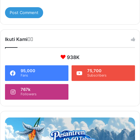
Ikuti Kami❤️‍🔥
938K
95,000
75,700
Fans
Subscribers
767k
Followers