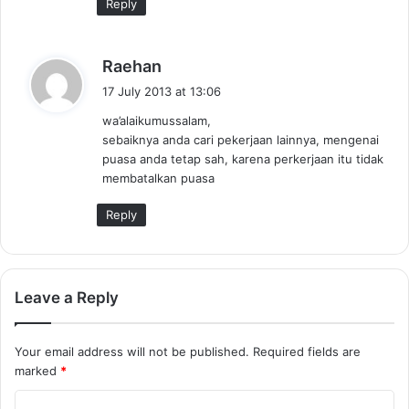
Reply
s
Raehan
a
17 July 2013 at 13:06
y
wa’alaikumussalam,
s
sebaiknya anda cari pekerjaan lainnya, mengenai
:
puasa anda tetap sah, karena perkerjaan itu tidak
membatalkan puasa
Reply
Leave a Reply
Your email address will not be published.
Required fields are
marked
*
C