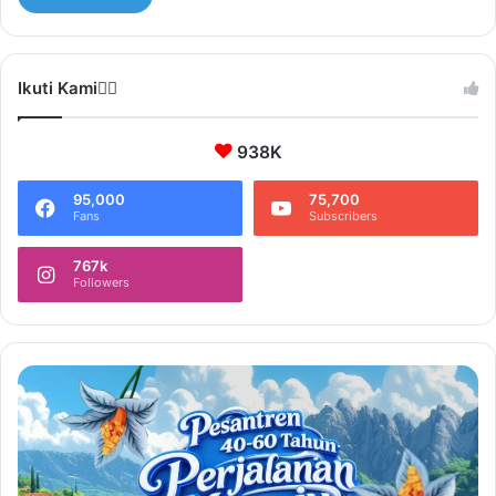
Ikuti Kami❤️‍🔥
938K
95,000
75,700
Fans
Subscribers
767k
Followers