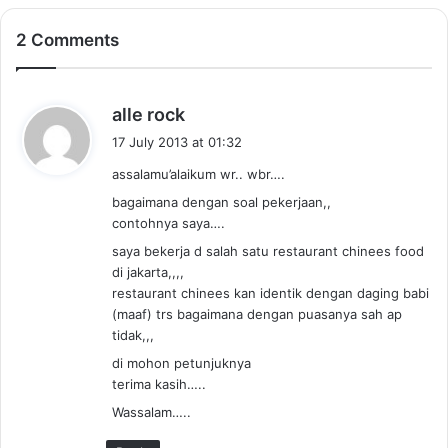
2 Comments
s
alle rock
a
17 July 2013 at 01:32
y
assalamu’alaikum wr.. wbr….
s
bagaimana dengan soal pekerjaan,,
:
contohnya saya….
saya bekerja d salah satu restaurant chinees food
di jakarta,,,,
restaurant chinees kan identik dengan daging babi
(maaf) trs bagaimana dengan puasanya sah ap
tidak,,,
di mohon petunjuknya
terima kasih…..
Wassalam…..