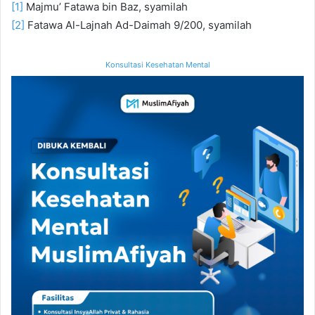
[1]
Majmu’ Fatawa bin Baz, syamilah
[2]
Fatawa Al-Lajnah Ad-Daimah 9/200, syamilah
Konsultasi Kesehatan Mental