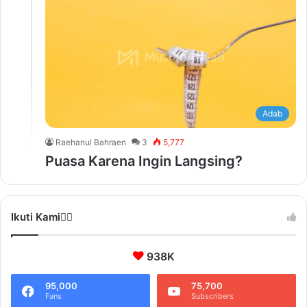
Adab
Raehanul Bahraen
3
5,777
Puasa Karena Ingin Langsing?
Ikuti Kami❤️‍🔥
938K
95,000
75,700
Fans
Subscribers