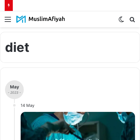
Menu
Switch
S
skin
fo
diet
May
- 2023 -
14 May