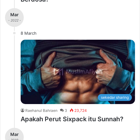
Mar
- 2022 -
8 March
sekedar sharing
Raehanul Bahraen
3
23,724
Apakah Perut Sixpack itu Sunnah?
Mar