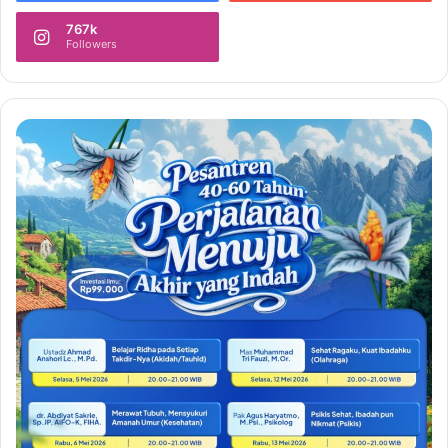
767k
Followers