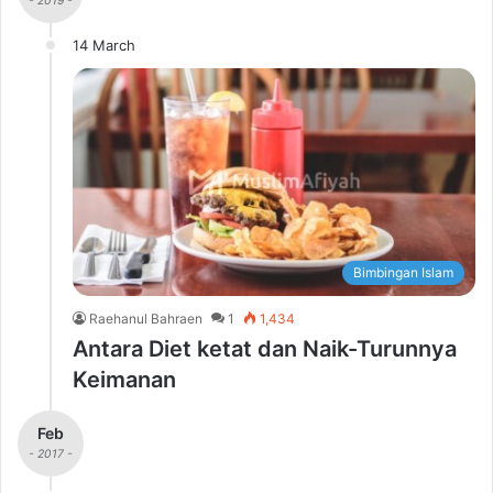
- 2019 -
14 March
Bimbingan Islam
Raehanul Bahraen
1
1,434
Antara Diet ketat dan Naik-Turunnya
Keimanan
Feb
- 2017 -