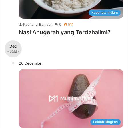
Kesehatan Islam
Raehanul Bahraen
0
511
Nasi Anugerah yang Terdzhalimi?
Dec
- 2022 -
26 December
Faidah Ringkas