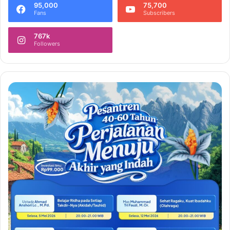
95,000
75,700
Fans
Subscribers
767k
Followers