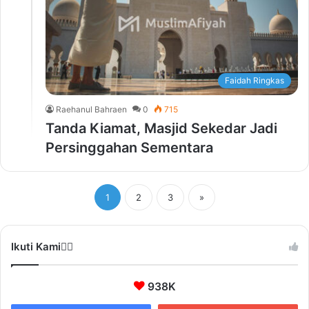
Faidah Ringkas
Raehanul Bahraen
0
715
Tanda Kiamat, Masjid Sekedar Jadi
Persinggahan Sementara
1
2
3
»
Ikuti Kami❤️‍🔥
938K