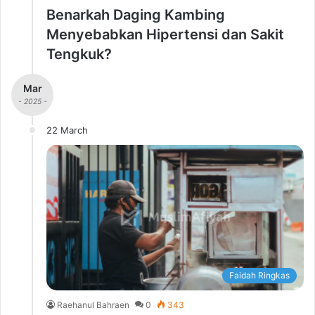
Benarkah Daging Kambing
Menyebabkan Hipertensi dan Sakit
Tengkuk?
Mar
- 2025 -
22 March
Faidah Ringkas
Raehanul Bahraen
0
343