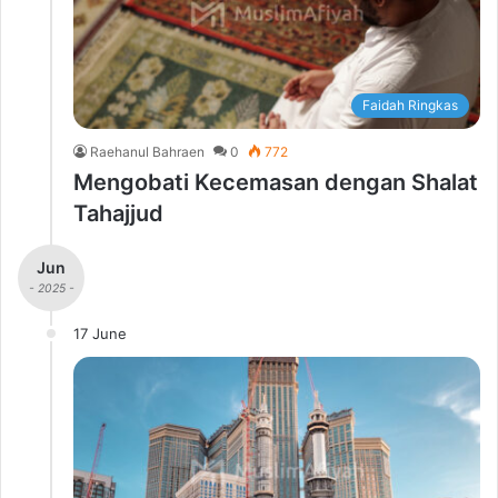
Faidah Ringkas
Raehanul Bahraen
0
772
Mengobati Kecemasan dengan Shalat
Tahajjud
Jun
- 2025 -
17 June