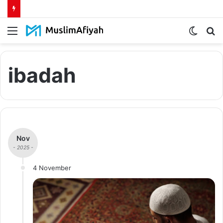
Menu
Switch
S
skin
fo
ibadah
Nov
- 2025 -
4 November