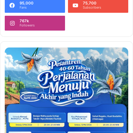
95,000
75,700
Fans
Subscribers
767k
Followers