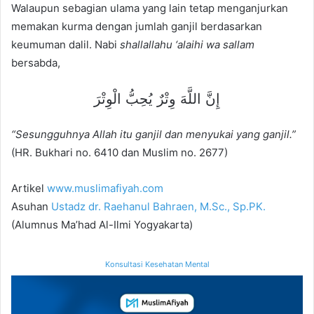
Walaupun sebagian ulama yang lain tetap menganjurkan
memakan kurma dengan jumlah ganjil berdasarkan
keumuman dalil. Nabi
shallallahu ‘alaihi wa sallam
bersabda,
إِنَّ اللَّهَ وِتْرٌ يُحِبُّ الْوِتْرَ
“Sesungguhnya Allah itu ganjil dan menyukai yang ganjil.”
(HR. Bukhari no. 6410 dan Muslim no. 2677)
Artikel
www.muslimafiyah.com
Asuhan
Ustadz dr. Raehanul Bahraen, M.Sc., Sp.PK.
(Alumnus Ma’had Al-Ilmi Yogyakarta)
Konsultasi Kesehatan Mental