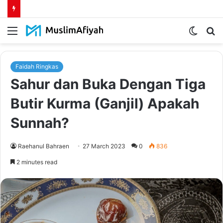
Menu
Switch
S
skin
fo
Faidah Ringkas
Sahur dan Buka Dengan Tiga
Butir Kurma (Ganjil) Apakah
Sunnah?
Raehanul Bahraen
27 March 2023
0
836
2 minutes read