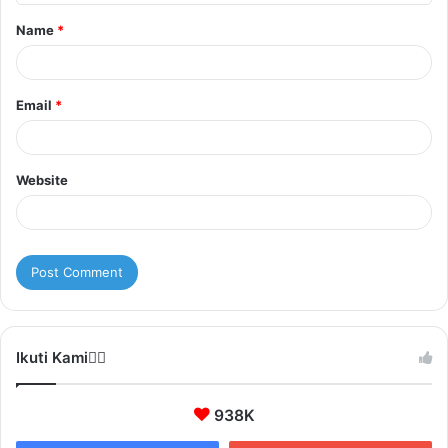
t
Name
*
*
Email
*
Website
Ikuti Kami❤️‍🔥
938K