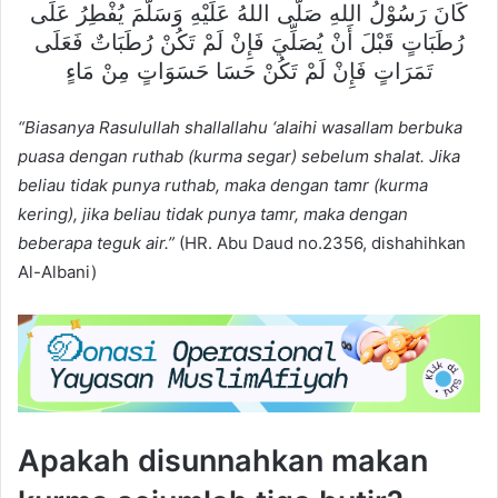
كَانَ رَسُوْلُ اللهِ صَلَّى اللهُ عَلَيْهِ وَسَلَّمَ يُفْطِرُ عَلَى
رُطَبَاتٍ قَبْلَ أَنْ يُصَلِّيَ فَإِنْ لَمْ تَكُنْ رُطَبَاتٌ فَعَلَى
تَمَرَاتٍ فَإِنْ لَمْ تَكُنْ حَسَا حَسَوَاتٍ مِنْ مَاءٍ
“Biasanya Rasulullah shallallahu ‘alaihi wasallam berbuka
puasa dengan ruthab (kurma segar) sebelum shalat. Jika
beliau tidak punya ruthab, maka dengan tamr (kurma
kering), jika beliau tidak punya tamr, maka dengan
beberapa teguk air.”
(HR. Abu Daud no.2356, dishahihkan
Al-Albani)
Apakah disunnahkan makan