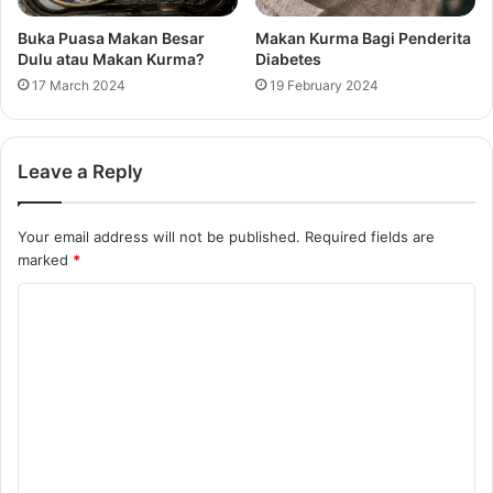
Buka Puasa Makan Besar
Makan Kurma Bagi Penderita
Dulu atau Makan Kurma?
Diabetes
17 March 2024
19 February 2024
Leave a Reply
Your email address will not be published.
Required fields are
marked
*
C
o
m
m
e
n